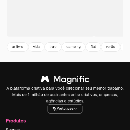
ar livre
vida
livre
camping
flat
verão
lif
A plataforma criativa para você direcionar seu melhor trabalho.
Mais de 1 milhão de assinantes entre criativos, empresas,
agências e estúdios.
Português
Produtos
Spaces