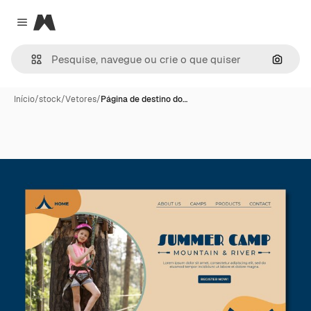
Magnific
Close menu
Pesqui
Início
/
stock
/
Vetores
/
Página de destino do…