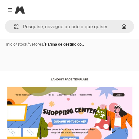
Magnific
Close menu
Pesqui
Início
/
stock
/
Vetores
/
Página de destino do…