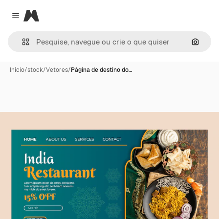
Magnific
Close menu
Pesqui
Início
/
stock
/
Vetores
/
Página de destino do…