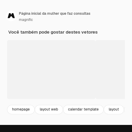
Página inicial da mulher que faz consultas
magnific
Você também pode gostar destes vetores
homepage
layout web
calendar template
layout
c