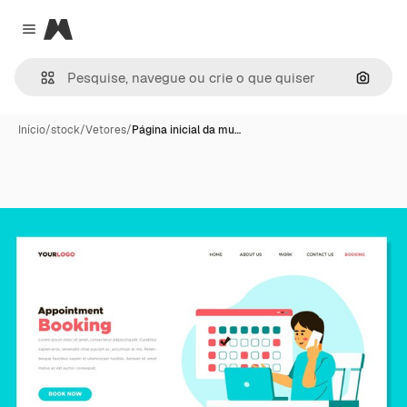
Magnific
Close menu
Pesqui
Início
/
stock
/
Vetores
/
Página inicial da mu…