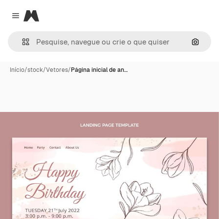
Magnific
Close menu
Pesqui
Início
/
stock
/
Vetores
/
Página inicial de an…