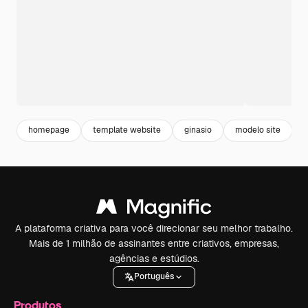
homepage
template website
ginasio
modelo site
l
A plataforma criativa para você direcionar seu melhor trabalho.
Mais de 1 milhão de assinantes entre criativos, empresas,
agências e estúdios.
Português
Produtos