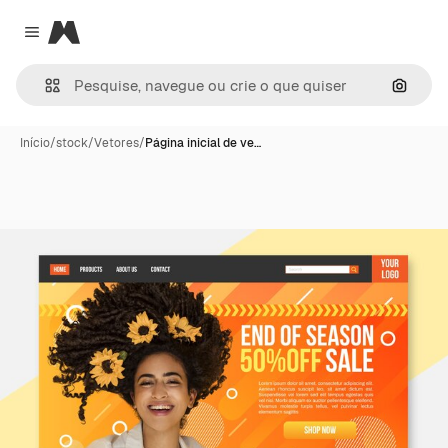
Magnific
Close menu
Pesqui
Início
/
stock
/
Vetores
/
Página inicial de ve…