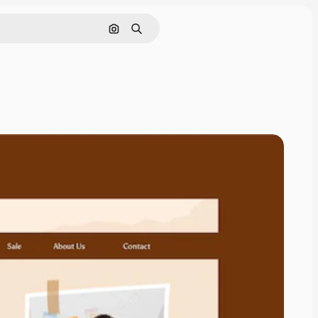
Pesquisar por imagem
Buscar