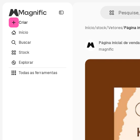
Criar
Início
/
stock
/
Vetores
/
Página in
Início
Buscar
Página inicial de vend
magnific
Stock
Explorar
Todas as ferramentas