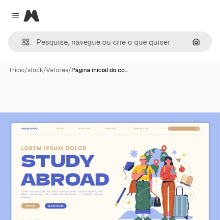
Magnific
Close menu
Pesqui
Início
/
stock
/
Vetores
/
Página inicial do co…