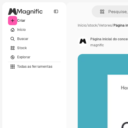
Criar
Início
/
stock
/
Vetores
/
Página in
Início
Buscar
Página inicial do conc
magnific
Stock
Explorar
Todas as ferramentas