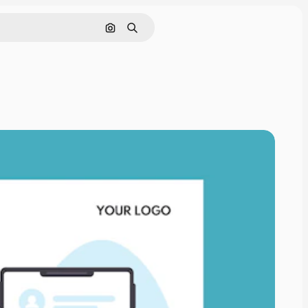
Pesquisar por imagem
Buscar