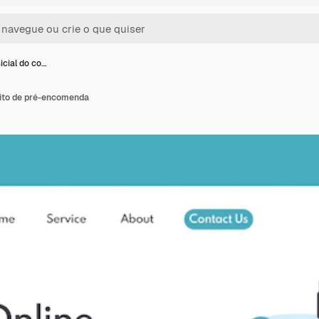
icial do co…
eito de pré-encomenda