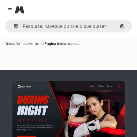
Magnific
Close menu
Pesqui
Início
/
stock
/
Vetores
/
Página inicial do es…