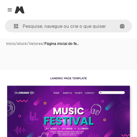
Magnific
Close menu
Pesqui
Início
/
stock
/
Vetores
/
Página inicial do fe…