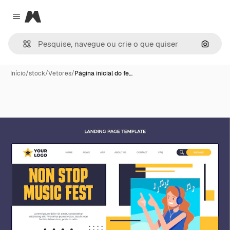
Magnific
Close menu
Pesqui
Início
/
stock
/
Vetores
/
Página inicial do fe…