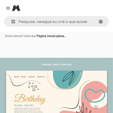
Magnific
Close menu
Pesqui
Início
/
stock
/
Vetores
/
Página inicial plana…