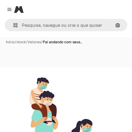
Magnific
Close menu
Pesqui
Início
/
stock
/
Vetores
/
Pai andando com seus…