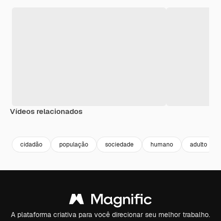
Vídeos relacionados
Premium
Premium
cidadão
população
sociedade
humano
adulto
A plataforma criativa para você direcionar seu melhor trabalho.