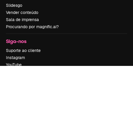
Slidesgo
Vender conteúdo
Sala de imprensa
Procurando por magnific.ai?
Siga-nos
Suporte ao cliente
Instagram
YouTube
LinkedIn
TikTok
Discord
X
Reddit
Copyright © 2010-
2026
Freepik Company S.L.U.
Todos os direitos
reservados
.