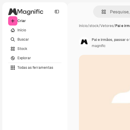
Criar
Início
/
stock
/
Vetores
/
Pai e ir
Início
Buscar
Pai e irmãos, passar o 
magnific
Stock
Explorar
Todas as ferramentas