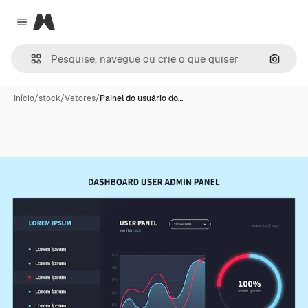
Magnific
Close menu
Pesqui
Início
/
stock
/
Vetores
/
Painel do usuário do…