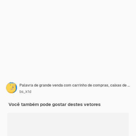
Palavra de grande venda com carrinho de compras, caixas de presente, loja, mapa com ponteiro em estilo realista. Ilustração vetorial
bs_k1d
Você também pode gostar destes vetores