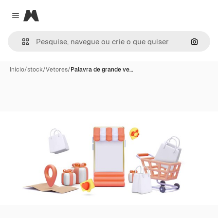
Magnific
Close menu
Pesqui
Início
/
stock
/
Vetores
/
Palavra de grande ve…