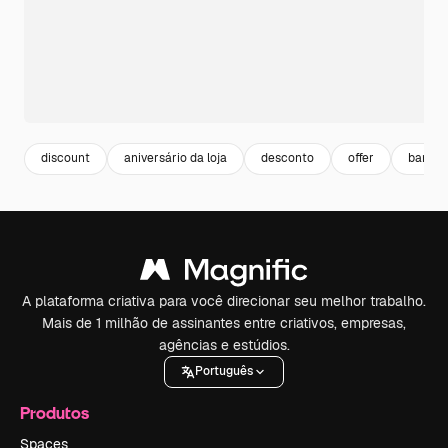
discount
aniversário da loja
desconto
offer
banner
A plataforma criativa para você direcionar seu melhor trabalho.
Mais de 1 milhão de assinantes entre criativos, empresas,
agências e estúdios.
Português
Produtos
Spaces