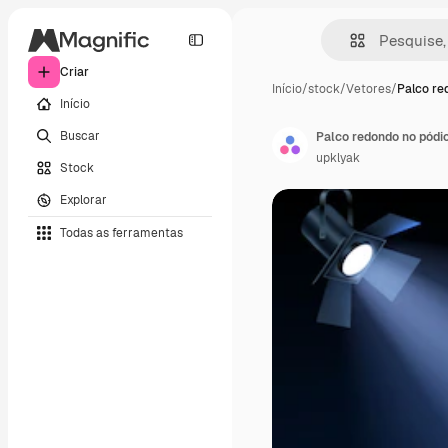
Criar
Início
/
stock
/
Vetores
/
Palco re
Início
Buscar
Palco redondo no pódio
upklyak
Stock
Explorar
Todas as ferramentas