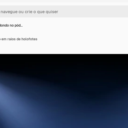
dondo no pód…
 em raios de holofotes