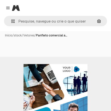
Magnific
Close menu
Pesqui
Início
/
stock
/
Vetores
/
Panfleto comercial a…