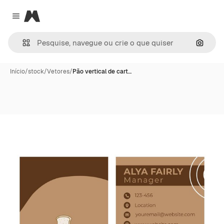
Magnific
Close menu
Pesqui
Início
/
stock
/
Vetores
/
Pão vertical de cart…