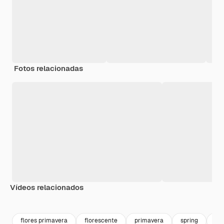
Fotos relacionadas
Vídeos relacionados
Premium
Premium
flores primavera
florescente
primavera
spring
flo