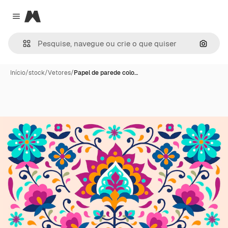
Magnific
Close menu
Pesqui
Início
/
stock
/
Vetores
/
Papel de parede colo…