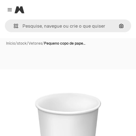
Magnific
Close menu
Pesqui
Início
/
stock
/
Vetores
/
Pequeno copo de pape…