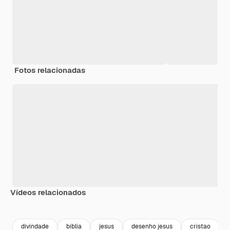
Fotos relacionadas
Vídeos relacionados
Premium
Premium
Premium
Premium
divindade
biblia
jesus
desenho jesus
cristao