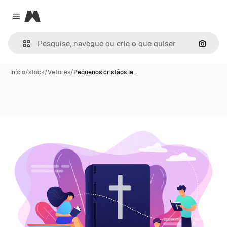
Magnific
Close menu
Pesqui
Início
/
stock
/
Vetores
/
Pequenos cristãos le…