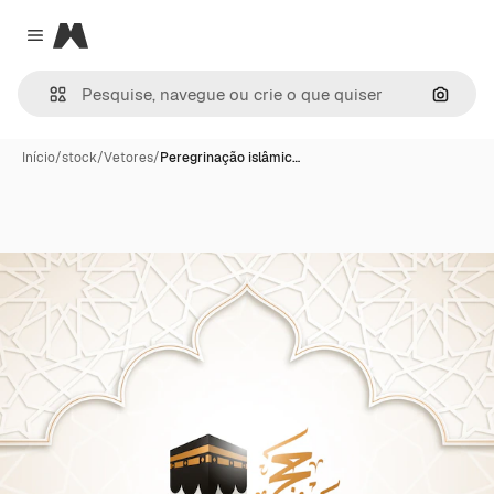
Magnific
Close menu
Pesqui
Início
/
stock
/
Vetores
/
Peregrinação islâmic…