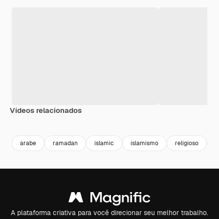
Vídeos relacionados
Premium
Premium
Premium
Premium
arabe
ramadan
islamic
islamismo
religioso
a
A plataforma criativa para você direcionar seu melhor trabalho.