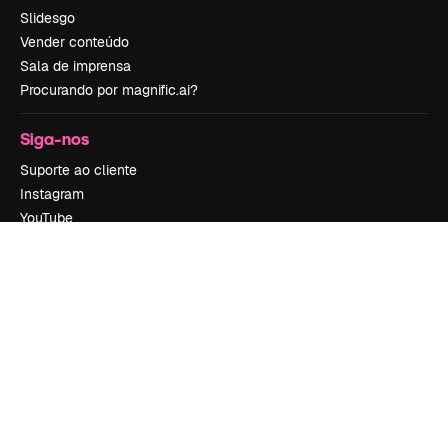
Slidesgo
Vender conteúdo
Sala de imprensa
Procurando por magnific.ai?
Siga-nos
Suporte ao cliente
Instagram
YouTube
LinkedIn
TikTok
Discord
X
Reddit
Copyright © 2010-
2026
Freepik Company S.L.U.
Todos os direitos
reservados
.