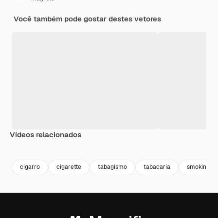
Você também pode gostar destes vetores
Vídeos relacionados
Premium
Premium
Gerado por 
cigarro
cigarette
tabagismo
tabacaria
smoking