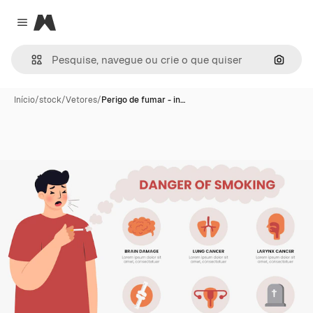
Magnific
Close menu
Pesqui
Início
/
stock
/
Vetores
/
Perigo de fumar - in…