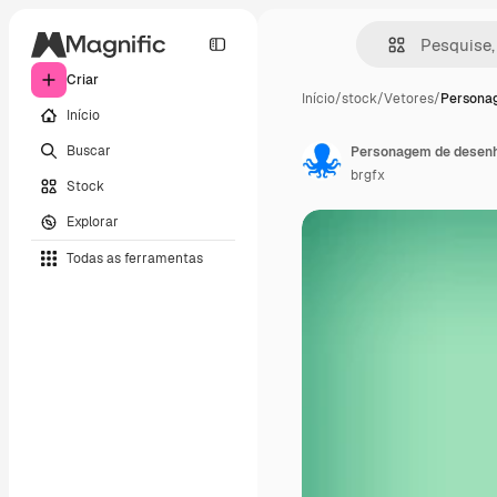
Criar
Início
/
stock
/
Vetores
/
Persona
Início
Buscar
Personagem de desen
brgfx
Stock
Explorar
Todas as ferramentas