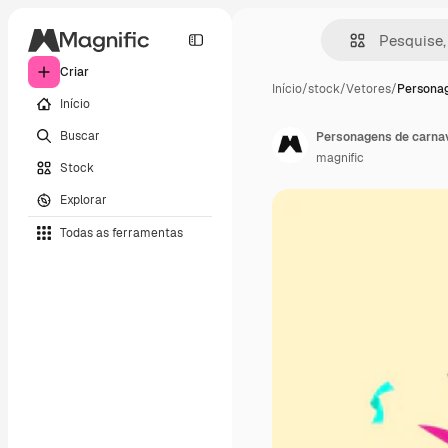
Criar
Início
/
stock
/
Vetores
/
Persona
Início
Buscar
Personagens de carnav
magnific
Stock
Explorar
Todas as ferramentas