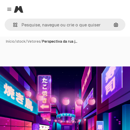
Magnific
Close menu
Pesqui
Início
/
stock
/
Vetores
/
Perspectiva da rua j…