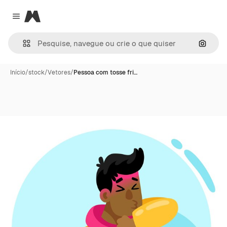
Magnific
Close menu
Pesqui
Início
/
stock
/
Vetores
/
Pessoa com tosse fri…