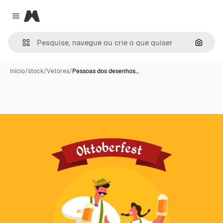
Magnific
Close menu
Pesqui
Início
/
stock
/
Vetores
/
Pessoas dos desenhos…