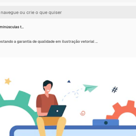
minúsculas t…
Pessoas minúsculas testando a garantia de qualidade em ilustração vetorial plana de software isolado. Personagem de desenho animado corrigindo bugs no dispositivo de hardware. Teste de aplicativo e conceito de serviço de TI