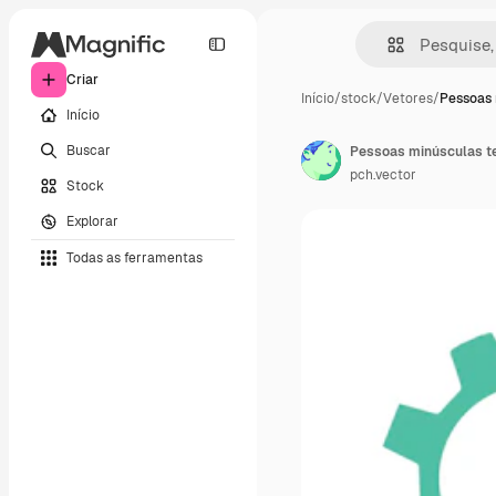
Criar
Início
/
stock
/
Vetores
/
Pessoas 
Início
Buscar
pch.vector
Stock
Explorar
Todas as ferramentas