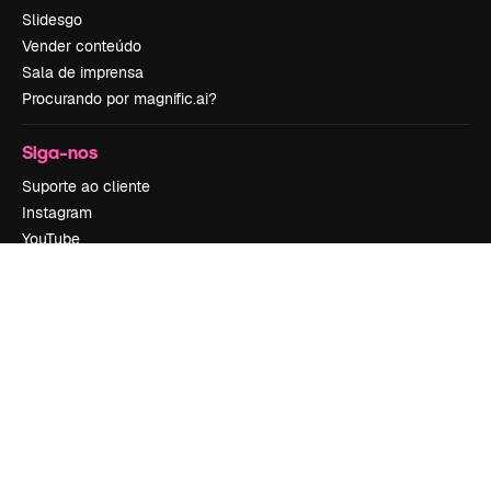
Slidesgo
Vender conteúdo
Sala de imprensa
Procurando por magnific.ai?
Siga-nos
Suporte ao cliente
Instagram
YouTube
LinkedIn
TikTok
Discord
X
Reddit
Copyright © 2010-
2026
Freepik Company S.L.U.
Todos os direitos
reservados
.