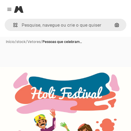
Magnific
Close menu
Pesqui
Início
/
stock
/
Vetores
/
Pessoas que celebram…