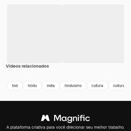
Vídeos relacionados
Premium
Premium
Gerado por IA
Premium
Premium
Gerado por 
holi
hindu
india
hinduismo
cultura
cultural
A plataforma criativa para você direcionar seu melhor trabalho.