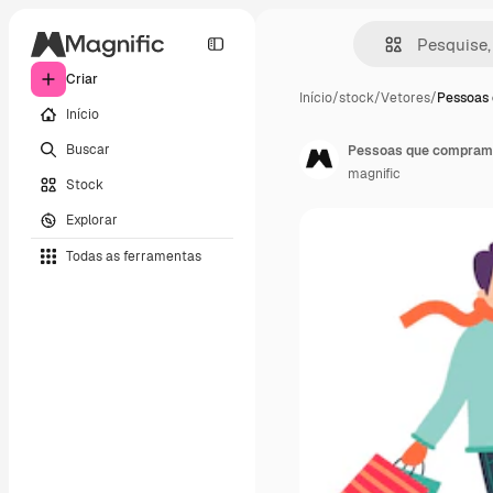
Criar
Início
/
stock
/
Vetores
/
Pessoas
Início
Buscar
Pessoas que compram 
magnific
Stock
Explorar
Todas as ferramentas