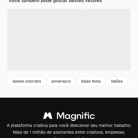
Você também pode gostar destes vetores
baloes coloridos
aniversario
balao festa
balões
an
A plataforma criativa para você direcionar seu melhor trabalho.
Mais de 1 milhão de assinantes entre criativos, empresas,