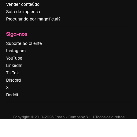
Vender conteúdo
Sala de imprensa
Procurando por magnific.ai?
Siga-nos
Suporte ao cliente
Instagram
YouTube
LinkedIn
TikTok
Discord
X
Reddit
Copyright © 2010-
2026
Freepik Company S.L.U.
Todos os direitos
reservados
.