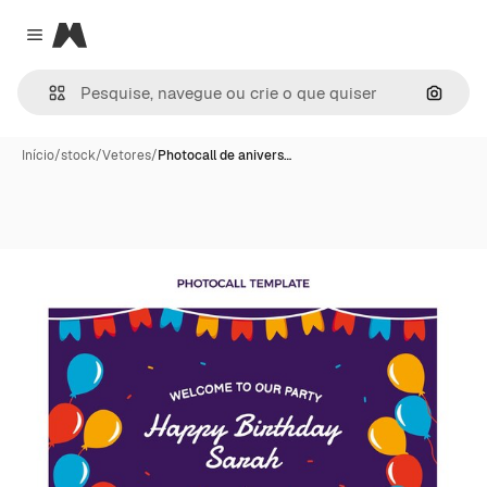
Magnific
Close menu
Pesqui
Início
/
stock
/
Vetores
/
Photocall de anivers…