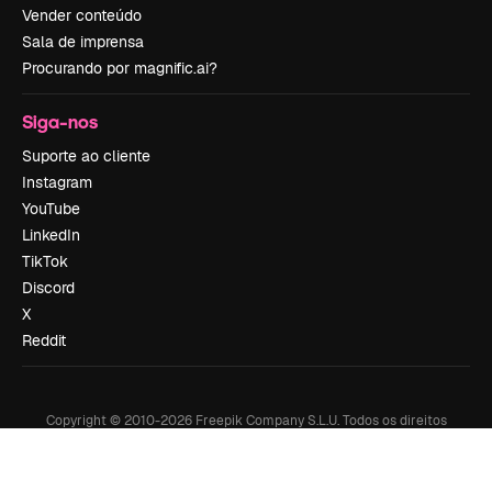
Vender conteúdo
Sala de imprensa
Procurando por magnific.ai?
Siga-nos
Suporte ao cliente
Instagram
YouTube
LinkedIn
TikTok
Discord
X
Reddit
Copyright © 2010-
2026
Freepik Company S.L.U.
Todos os direitos
reservados
.