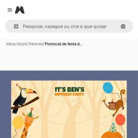
Magnific
Close menu
Pesqui
Início
/
stock
/
Vetores
/
Photocall de festa d…