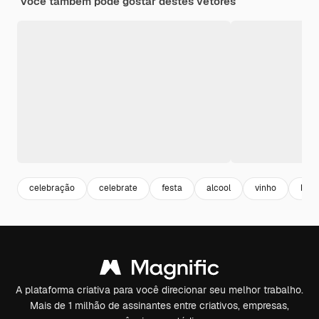
Você também pode gostar destes vetores
celebração
celebrate
festa
alcool
vinho
bebi
A plataforma criativa para você direcionar seu melhor trabalho.
Mais de 1 milhão de assinantes entre criativos, empresas,