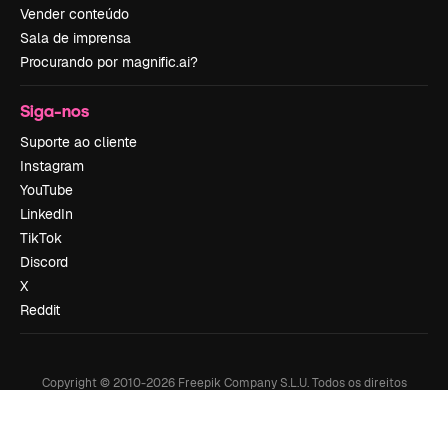
Vender conteúdo
Sala de imprensa
Procurando por magnific.ai?
Siga-nos
Suporte ao cliente
Instagram
YouTube
LinkedIn
TikTok
Discord
X
Reddit
Copyright © 2010-
2026
Freepik Company S.L.U.
Todos os direitos
reservados
.