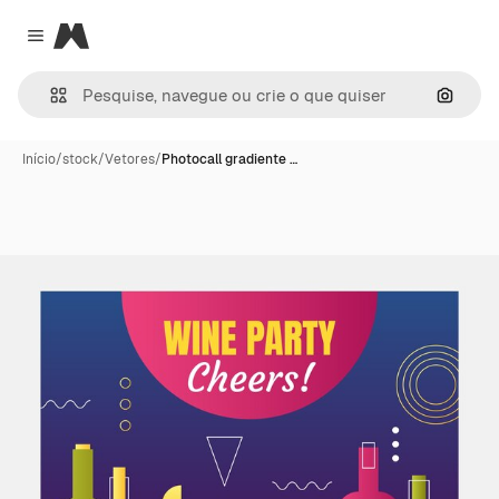
Magnific
Close menu
Pesqui
Início
/
stock
/
Vetores
/
Photocall gradiente …