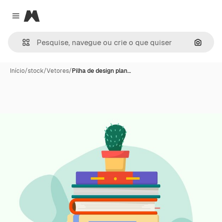
Magnific
Close menu
Pesqui
Início
/
stock
/
Vetores
/
Pilha de design plan…