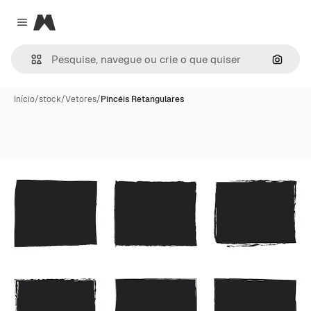
Magnific
Close menu
Pesqui
Início
/
stock
/
Vetores
/
Pincéis Retangulares