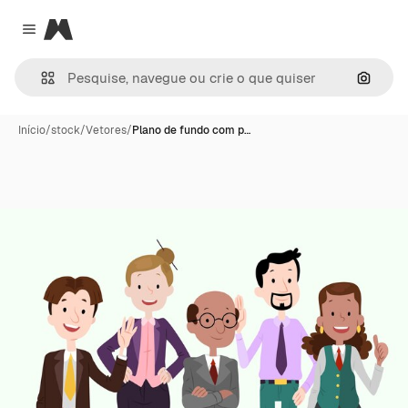
Magnific
Close menu
Pesqui
Início
/
stock
/
Vetores
/
Plano de fundo com p…