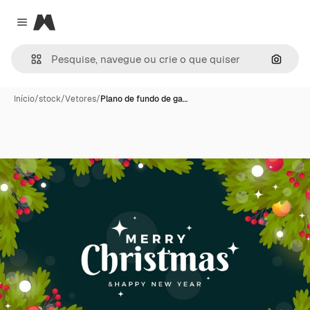
Magnific
Close menu
Pesqui
Início
/
stock
/
Vetores
/
Plano de fundo de ga…