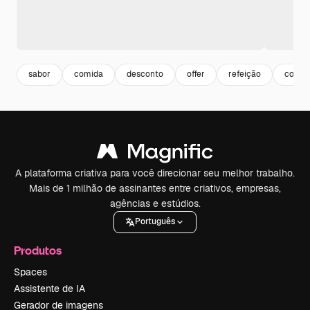
sabor
comida
desconto
offer
refeição
comida
A plataforma criativa para você direcionar seu melhor trabalho.
Mais de 1 milhão de assinantes entre criativos, empresas,
agências e estúdios.
Português
Produtos
Spaces
Assistente de IA
Gerador de imagens