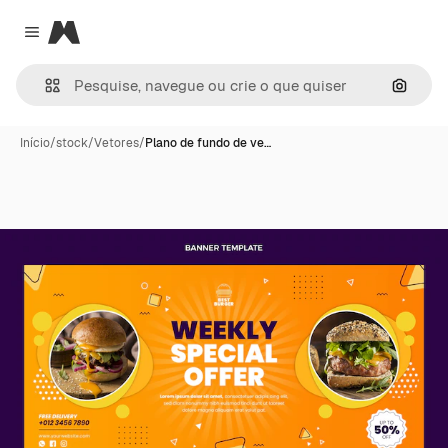
Magnific
Close menu
Pesqui
Início
/
stock
/
Vetores
/
Plano de fundo de ve…