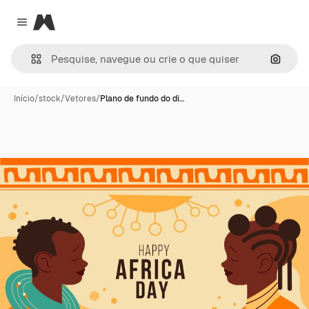
Magnific
Close menu
Pesqui
Início
/
stock
/
Vetores
/
Plano de fundo do di…