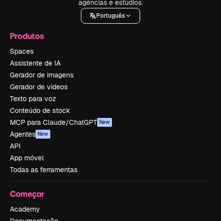
agências e estúdios.
Português
Produtos
Spaces
Assistente de IA
Gerador de imagens
Gerador de vídeos
Texto para voz
Conteúdo de stock
MCP para Claude/ChatGPT
New
Agentes
New
API
App móvel
Todas as ferramentas
Começar
Academy