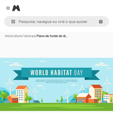
Magnific
Close menu
Pesqui
Início
/
stock
/
Vetores
/
Plano de fundo do di…