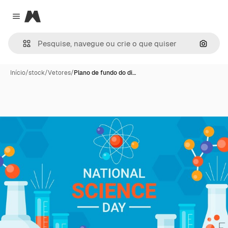
Magnific
Close menu
Pesqui
Início
/
stock
/
Vetores
/
Plano de fundo do di…