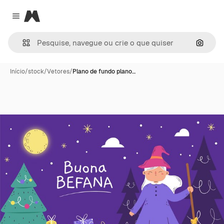
Magnific
Close menu
Pesqui
Início
/
stock
/
Vetores
/
Plano de fundo plano…