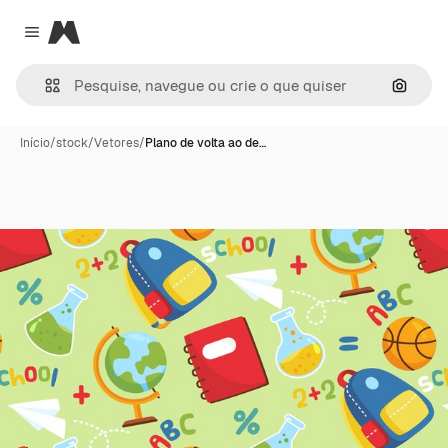
Magnific
Close menu
Pesqui
Início
/
stock
/
Vetores
/
Plano de volta ao de…