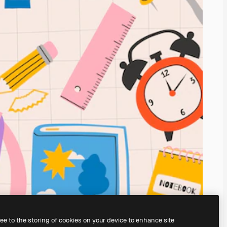
ree to the storing of cookies on your device to enhance site