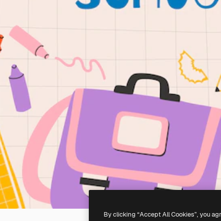
By clicking “Accept All Cookies”, you ag