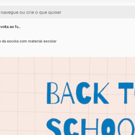
volta ao fu…
o da escola com material escolar