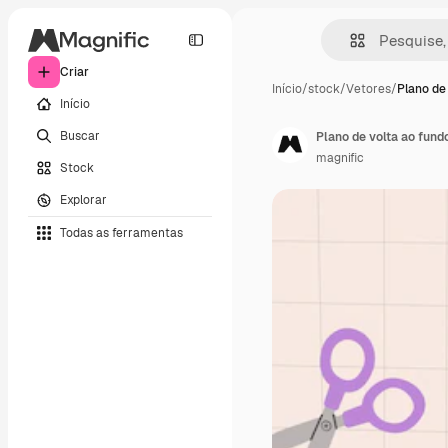
Criar
Início
/
stock
/
Vetores
/
Plano de 
Início
Buscar
Plano de volta ao fund
magnific
Stock
Explorar
Todas as ferramentas