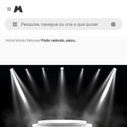
Magnific
Close menu
Pesqui
Início
/
stock
/
Vetores
/
Pódio redondo, palco…