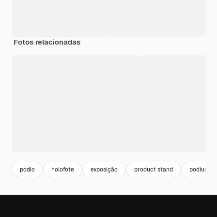
Fotos relacionadas
podio
holofote
exposição
product stand
podium