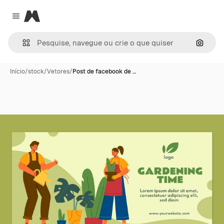
Magnific
Close menu
Pesqui
Início
/
stock
/
Vetores
/
Post de facebook de …